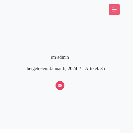
Zum
Inhalt
springen
Sprecherin
Schauspielerin
Fotos
Sedcard
Studio
rm-admin
Kontakt
beigetreten: Januar 6, 2024
Artikel: 85