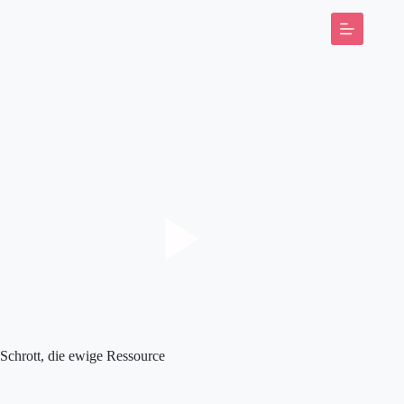
Zum
Inhalt
springen
Sprecherin
Schauspielerin
Fotos
Sedcard
Studio
Kontakt
Schrott, die ewige Ressource